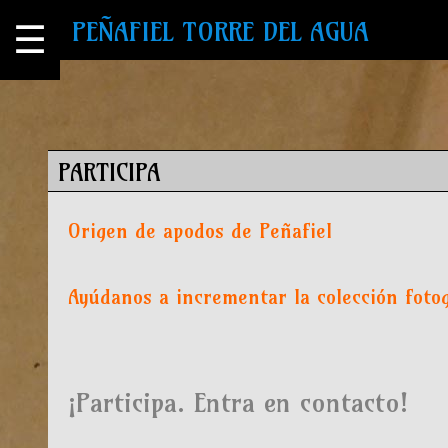
PEÑAFIEL TORRE DEL AGUA
☰
PARTICIPA
Origen de apodos de Peñafiel
Ayúdanos a incrementar la colección fotog
¡
Participa. Entra en contacto!