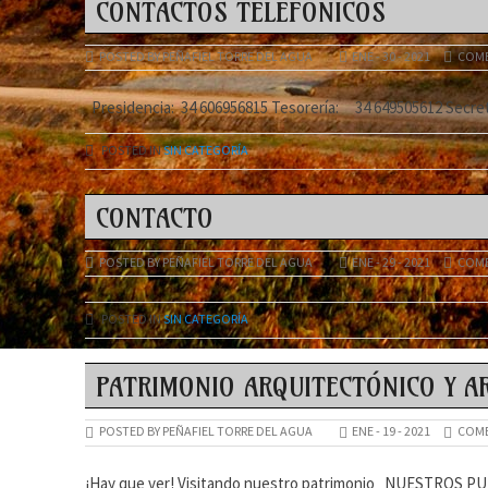
CONTACTOS TELEFÓNICOS
POSTED BY PEÑAFIEL TORRE DEL AGUA
ENE - 30 - 2021
COME
Presidencia: 34 606956815 Tesorería: 34 649505612 Secre
POSTED IN
SIN CATEGORÍA
CONTACTO
POSTED BY PEÑAFIEL TORRE DEL AGUA
ENE - 29 - 2021
COME
POSTED IN
SIN CATEGORÍA
PATRIMONIO ARQUITECTÓNICO Y A
POSTED BY PEÑAFIEL TORRE DEL AGUA
ENE - 19 - 2021
COME
¡Hay que ver! Visitando nuestro patrimonio NUESTROS 