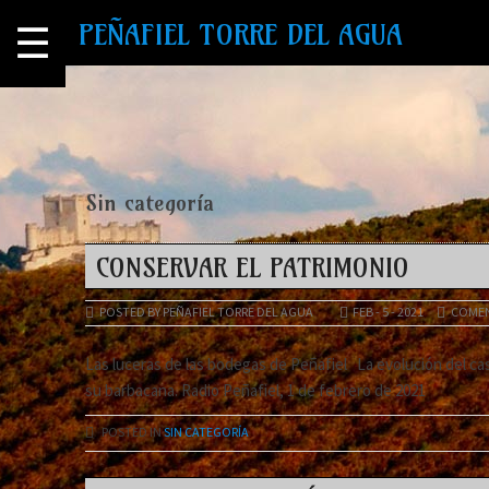
PEÑAFIEL TORRE DEL AGUA
☰
Sin categoría
CONSERVAR EL PATRIMONIO
POSTED BY PEÑAFIEL TORRE DEL AGUA
FEB - 5 - 2021
COMEN
Las luceras de las bodegas de Peñafiel La evolución del cas
su barbacana. Radio Peñafiel, 1 de febrero de 2021
POSTED IN
SIN CATEGORÍA